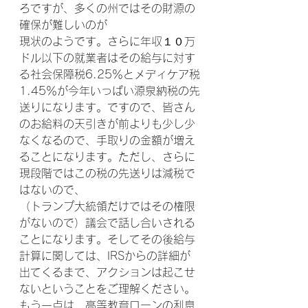
ろですが、多くの州ではその財源の
確保が難しいのが
現状のようです。さらに年収１０万
ドル以下の就業者はその給与に対す
る社会保障税6.25％とメディケア税
1.45％が今年いっぱい源泉納税の先
送りになります。ですので、皆さん
のお給料の天引きが前よりも少し少
なくなるので、手取りの金額が増え
ることになります。ただし、さらに
現段階ではこの税の先送りは減税で
はないので、
（トランプ大統領だけではその権限
がないので）議会で話し合いされる
ことになります。そしてその後給与
計算に関しては、IRSからの詳細が
出てくるまで、アクションは起こせ
ないということをご理解ください。
もう一点は、高等教育ローンの利息