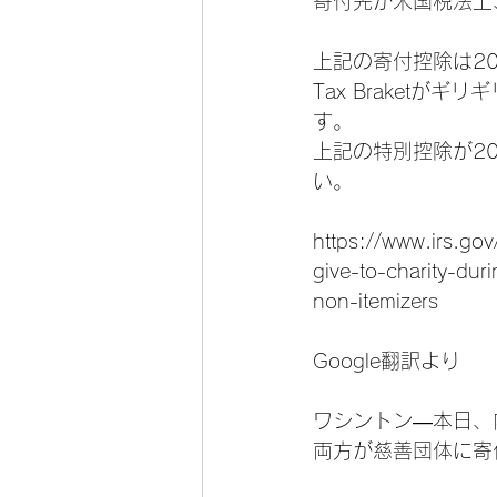
寄付先が米国税法上
上記の寄付控除は2
Tax Braket
す。
上記の特別控除が2
い。
https://www.irs.go
give-to-charity-du
non-itemizers
Google翻訳より
ワシントン—本日、
両方が慈善団体に寄