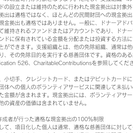
ドの設立または維持のために行われた現金拠出は対象外
拠出は適格ではなく、ほとんどの民間財団への現金拠出
現金拠出も適格ではありません。一般に、ドナーアドバ
て維持されるファンドまたはアカウントであり、ドナー
ンドに保有されている金額を分配または投資する方法に
とができます。支援組織とは、他の免除組織、通常は他
り、その免除目的を実行する慈善団体です。資格のある
tion 526、CharitableContributionsを参照してく
、小切手、クレジットカード、またはデビットカードに
団体への個人のボランティアサービスに関連して未払い
た金額が含まれます。現金拠出には、ボランティアサー
他の資産の価値は含まれていません。
ム作成者が行った適格な現金拠出の100％制限
して、項目化した個人は通常、適格な慈善団体に対して