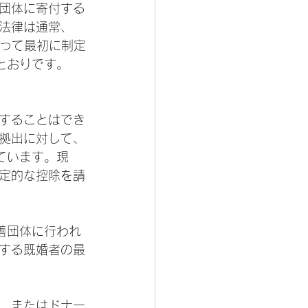
善団体に寄付する
法律は通常、
よって最初に制定
とおりです。
することはでき
拠出に対して、
ています。現
限定的な控除を請
善団体に行われ
出する既婚者の最
、またはドナー