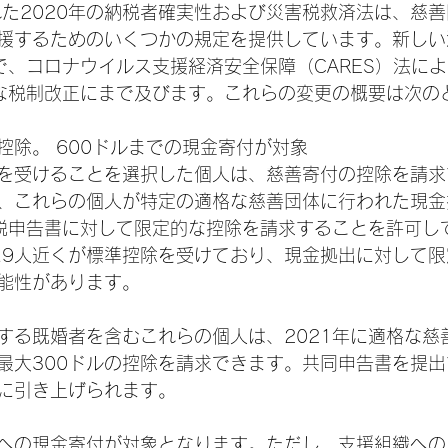
れた2020年の納税者確実性および災害税救済法は、慈
援するためのいくつかの規定を提供しています。新しい
まで、コロナウイルス支援経済安全保障（CARES）法に
な税制改正にまで及びます。これらの変更の概要は次の
控除。 600ドルまでの現金寄付が対象
を受けることを選択した個人は、慈善寄付の控除を請求
、これらの個人が特定の適格な慈善団体に行われた現金
得税申告書に対して限定的な控除を請求することを許可し
0人に9人近くが標準控除を受けており、現金拠出に対して
能性があります。
する既婚者を含むこれらの個人は、2021年に適格な慈
最大300ドルの控除を請求できます。共同申告書を提
ルに引き上げられます。
への現金寄付が対象となります。ただし、支援組織への