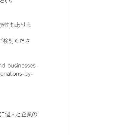
さい。
。
可能性もありま
ご検討くださ
and-businesses-
donations-by-
に個人と企業の