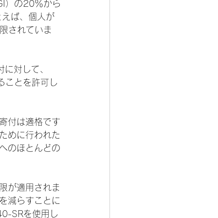
I）の20％から
とえば、個人が
制限されていま
付に対して、
ることを許可し
寄付は適格です
ために行われた
へのほとんどの
限が適用されま
を減らすことに
0-SRを使用し