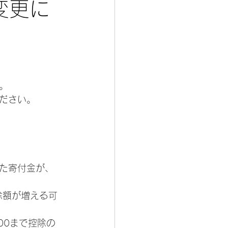
変更に
。
ください。
だった寄付金が、
控除額が増える可
$300まで控除の