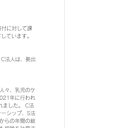
寄付に対して課
可しています。
 C法人は、拠出
人々、乳児のケ
021年に行われ
ました。 C法
ナーシップ、S法
からの年間の総