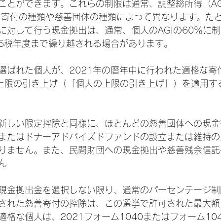
ことができます。これらの制限は通常、調整総所得（AG
、寄付の種類や慈善団体の種類によって異なります。た
に対して行う現金拠出は、通常、個人のAGIの60％に
5税年度まで繰り越される場合があります。
選ばれた個人が、2021年の暦年中に行われた適格な寄
での上限の引き上げ（「個人の上限の引き上げ」）を適用す
新しい限定控除と同様に、ほとんどの慈善団体への現金
またはドナーアドバイズドファンドの設立または維持の
りません。また、民間財団への現金拠出や慈善残余信託
ん
現金拠出金を選択しない限り、通常のパーセンテージ制
された慈善寄付の控除は、この選挙で許可された最大額
格な個人は、2021フォーム1040またはフォーム104