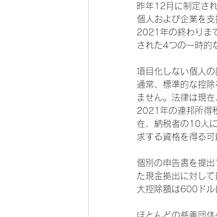
昨年12月に制定さ
個人および企業を支
2021年の終わり
された4つの一時的
項目化しない個人の
通常、標準的な控除
ません。法律は現在
2021年の連邦所
在、納税者の​​1
求する資格を得る可
個別の申告書を提出
た現金拠出に対して
大控除額は600ド
ほとんどの慈善団体