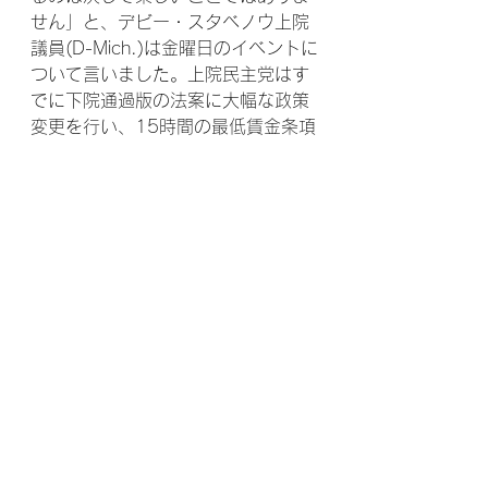
せん」と、デビー・スタベノウ上院
議員(D-Mich.)は金曜日のイベントに
ついて言いました。上院民主党はす
でに下院通過版の法案に大幅な政策
変更を行い、15時間の最低賃金条項
を取り下げ、所得しきい値を引き下
げることで推定1,600万ドルの刺激
小切手を受け取るアメリカ人の数を
減らしていた。しかし、民主党は、
土壇場の変更のいくつかは、アメリ
カ人、特に減税を助けるだろうと言
いました。多くの解雇労働者は、失
業手当が課税対象であることに気付
かなかったか、連邦税を自動的に源
泉徴収しない州に住んでいます。彼
らは2020年のリターンで大きな納
税義務に直面していました。すでに
失業手当に税金を支払っている人々