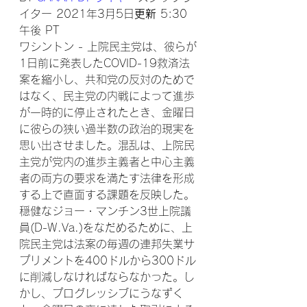
イター 2021年3月5日
更新
 5:30 
午後 PT
ワシントン - 上院民主党は、彼らが
1日前に発表したCOVID-19救済法
案を縮小し、共和党の反対のためで
はなく、民主党の内戦によって進歩
が一時的に停止されたとき、金曜日
に彼らの狭い過半数の政治的現実を
思い出させました。混乱は、上院民
主党が党内の進歩主義者と中心主義
者の両方の要求を満たす法律を形成
する上で直面する課題を反映した。
穏健なジョー・マンチン3世上院議
員(D-W.Va.)をなだめるために、上
院民主党は法案の毎週の連邦失業サ
プリメントを400ドルから300ドル
に削減しなければならなかった。し
かし、プログレッシブにうなずく