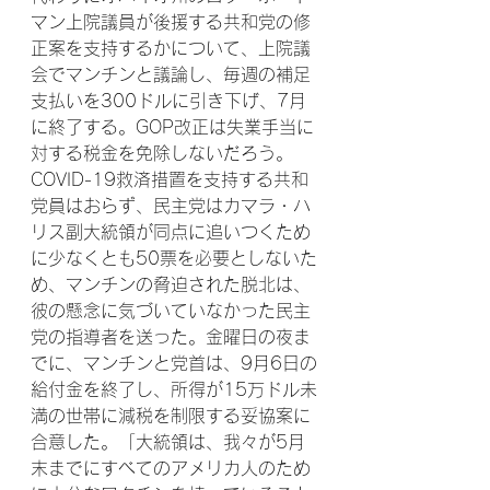
マン上院議員が後援する共和党の修
正案を支持するかについて、上院議
会でマンチンと議論し、毎週の補足
支払いを300ドルに引き下げ、7月
に終了する。GOP改正は失業手当に
対する税金を免除しないだろう。
COVID-19救済措置を支持する共和
党員はおらず、民主党はカマラ・ハ
リス副大統領が同点に追いつくため
に少なくとも50票を必要としないた
め、マンチンの脅迫された脱北は、
彼の懸念に気づいていなかった民主
党の指導者を送った。金曜日の夜ま
でに、マンチンと党首は、9月6日の
給付金を終了し、所得が15万ドル未
満の世帯に減税を制限する妥協案に
合意した。「大統領は、我々が5月
末までにすべてのアメリカ人のため