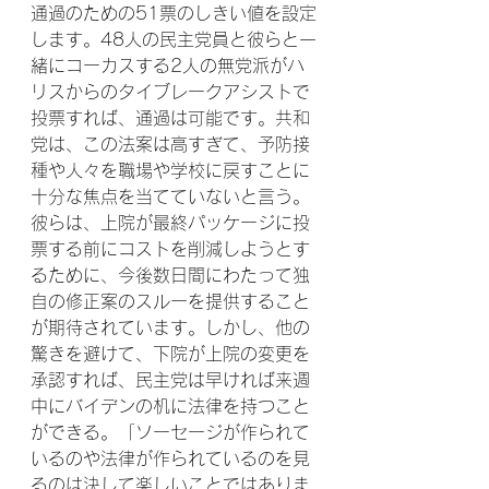
通過のための51票のしきい値を設定
します。48人の民主党員と彼らと一
緒にコーカスする2人の無党派がハ
リスからのタイブレークアシストで
投票すれば、通過は可能です。共和
党は、この法案は高すぎて、予防接
種や人々を職場や学校に戻すことに
十分な焦点を当てていないと言う。
彼らは、上院が最終パッケージに投
票する前にコストを削減しようとす
るために、今後数日間にわたって独
自の修正案のスルーを提供すること
が期待されています。しかし、他の
驚きを避けて、下院が上院の変更を
承認すれば、民主党は早ければ来週
中にバイデンの机に法律を持つこと
ができる。「ソーセージが作られて
いるのや法律が作られているのを見
るのは決して楽しいことではありま