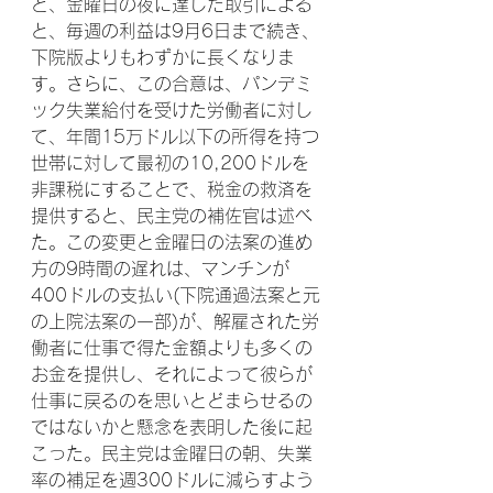
と、金曜日の夜に達した取引による
と、毎週の利益は9月6日まで続き、
下院版よりもわずかに長くなりま
す。さらに、この合意は、パンデミ
ック失業給付を受けた労働者に対し
て、年間15万ドル以下の所得を持つ
世帯に対して最初の10,200ドルを
非課税にすることで、税金の救済を
提供すると、民主党の補佐官は述べ
た。この変更と金曜日の法案の進め
方の9時間の遅れは、マンチンが
400ドルの支払い(下院通過法案と元
の上院法案の一部)が、解雇された労
働者に仕事で得た金額よりも多くの
お金を提供し、それによって彼らが
仕事に戻るのを思いとどまらせるの
ではないかと懸念を表明した後に起
こった。民主党は金曜日の朝、失業
率の補足を週300ドルに減らすよう