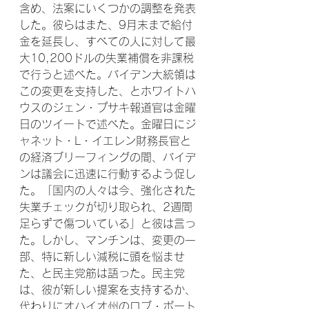
含め、法案にいくつかの調整を発表
した。彼らはまた、9月末まで給付
金を延長し、すべての人に対して最
大10,200ドルの失業補償を非課税
で行うと述べた。バイデン大統領は
この変更を支持した、とホワイトハ
ウスのジェン・プサキ報道官は金曜
日のツイートで述べた。金曜日にジ
ャネット・L・イエレン財務長官と
の経済ブリーフィングの間、バイデ
ンは議会に迅速に行動するよう促し
た。「国内の人々は今、強化された
失業チェックが切り取られ、2週間
足らずで傷ついている」と彼は言っ
た。しかし、マンチンは、変更の一
部、特に新しい減税に頭を悩ませ
た、と民主党筋は語った。民主党
は、彼が新しい提案を支持するか、
代わりにオハイオ州のロブ・ポート