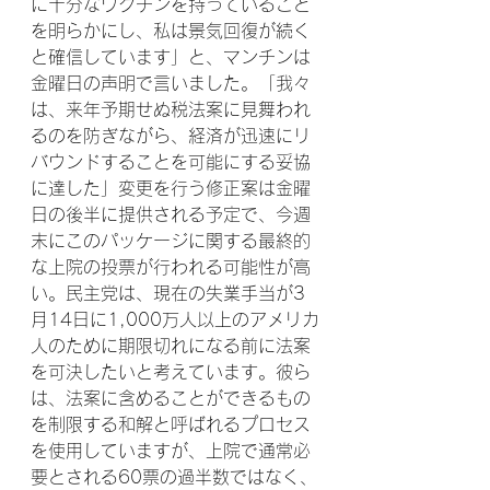
に十分なワクチンを持っていること
を明らかにし、私は景気回復が続く
と確信しています」と、マンチンは
金曜日の声明で言いました。「我々
は、来年予期せぬ税法案に見舞われ
るのを防ぎながら、経済が迅速にリ
バウンドすることを可能にする妥協
に達した」変更を行う修正案は金曜
日の後半に提供される予定で、今週
末にこのパッケージに関する最終的
な上院の投票が行われる可能性が高
い。民主党は、現在の失業手当が3
月14日に1,000万人以上のアメリカ
人のために期限切れになる前に法案
を可決したいと考えています。彼ら
は、法案に含めることができるもの
を制限する和解と呼ばれるプロセス
を使用していますが、上院で通常必
要とされる60票の過半数ではなく、