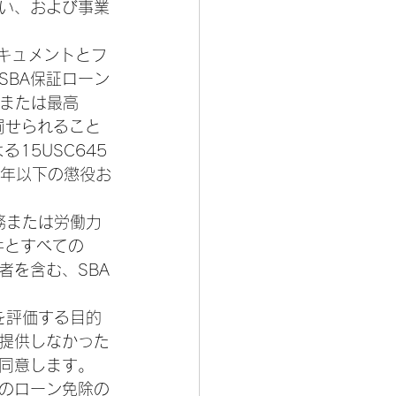
い、および事業
SBA保証ローン
/または最高
で罰せられること
15USC645
0年以下の懲役お
税務または労働力
件とすべての
者を含む、SBA
 
性を評価する目的
を提供しなかった
同意します。 
人のローン免除の