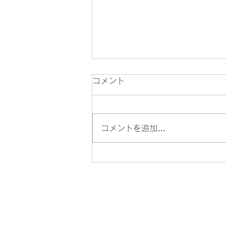
Corporate Transparency Act
コメント
(CTA)
Corporate Transparency
コメントを追加…
Act（CTA）は、国防権限法の一
環として議会によって可決された
法律で、国家安全保障を強化し、
資金洗浄やテロ資金供与などの違
法活動を防ぐことを目的としてい
ます。２０２４年以前に設立した
法人は、２０２５年の一月まで、
２０２４年一月...