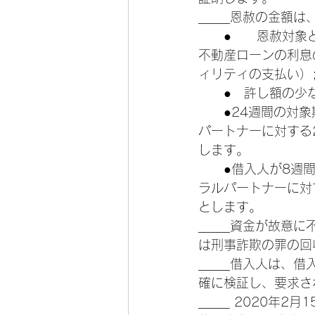
_____恩赦の金額
　　●　　恩赦対象
不動産ローンの利息
ィリティの支払い）;
　　●　許し額の少
　　●24週間の対
パートナーに対する2
します。 
　　●借入人が8週
ラルパートナーに対す
とします。 
_____資金が故
は刑事詐欺の罪の回
_____借入人は
確に検証し、要求さ
_____ 2020