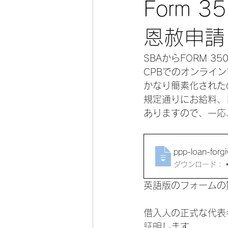
Form 
恩赦申請
SBAからFORM 
CPBでのオンライ
かなり簡素化された
規定通りにお給料、
ありますので、一応
ppp-loan-forg
ダ
英語版のフォームの
借入人の正式な代表
証明します。 