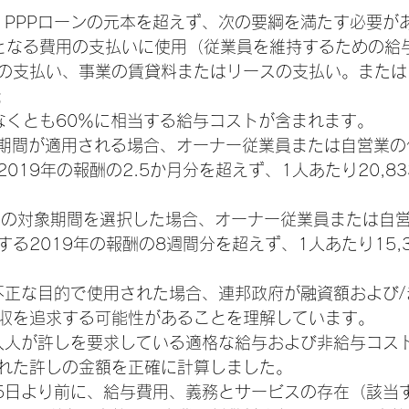
は、PPPローンの元本を超えず、次の要綱を満たす必要が
となる費用の支払いに使用（従業員を維持するための給
の支払い、事業の賃貸料またはリースの支払い。または
 
なくとも60％に相当する給与コストが含まれます。 
象期間が適用される場合、オーナー従業員または自営業の
019年の報酬の2.5か月分を超えず、1人あたり20,8
間の対象期間を選択した場合、オーナー従業員または自営
る2019年の報酬の8週間分を超えず、1人あたり15,
意に不正な目的で使用された場合、連邦政府が融資額および
収を追求する可能性があることを理解しています。 
、借入人が許しを要求している適格な給与および非給与コス
れた許しの金額を正確に計算しました。 
年2月15日より前に、給与費用、義務とサービスの存在（該