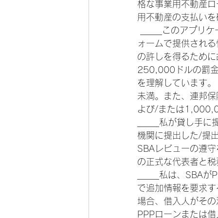
格な事業用不動産ロ
用不動産の支払いを
 _____このアプリケーションで提供される情報、およびすべてのサポートドキュメントとフ
ォームで提供される
の許しを得るために
250,000ドルの
を理解しています。 
未満。また、連邦保険
よび/または1,00
_____私が貸し手
機関に提出した/提
SBAレビューの遵
の正式な代表者と税
_____私は、SB
で追加情報を要求す
場合、借入人がその
PPPローンまたは