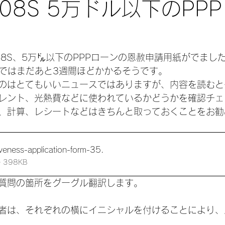
3508S 5万ドル以下のPP
3508S、5万㌦以下のPPPローンの恩赦申請用紙がでまし
ンではまだあと3週間ほどかかるそうです。
のはとてもいいニュースではありますが、内容を読むと
レント、光熱費などに使われているかどうかを確認チェ
、計算、レシートなどはきちんと取っておくことをお勧
iveness-application-form-35
.
ウンロード： • 398KB
質問の箇所をグーグル翻訳します。
者は、それぞれの横にイニシャルを付けることにより、