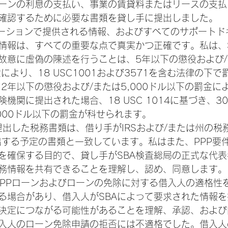
ーンの利息の支払い、事業の賃貸料またはリースの支払
確認するために必要な書類を貸し手に提出しました。
情報は、すべての重要な点で真実かつ正確です。私は、
故意に虚偽の陳述を行うことは、5年以下の懲役および
罰金により、18 USC1001および3571を含む法律の下
2年以下の懲役および/または5,000ドル以下の罰金による
機関に提出された場合、18 USC 1014に基づき、3
0,000ドル以下の罰金が科せられます。 
に提出した税務書類は、借り手がIRSおよび/または州の
出する予定の書類と一致しています。私はまた、PPP要
守を確保する目的で、貸し手がSBA検査総局の正式な代表
務情報を共有できることを理解し、認め、同意します。
AがPPPローンおよびローンの免除に対する借入人の適格
る場合があり、借入人がSBAによって要求された情報
決定につながる可能性があることを理解、承認、および
借入人のローン免除申請の拒否には不適格でした。借入